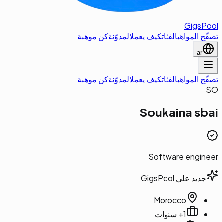
GigsPool
تصفّح المواهب
الفئات
كيف يعمل
المدوّنة
كن موهبة
ar
تصفّح المواهب
الفئات
كيف يعمل
المدوّنة
كن موهبة
SO
Soukaina
sbai
Software engineer
جديد على GigsPool
Morocco
1+ سنوات