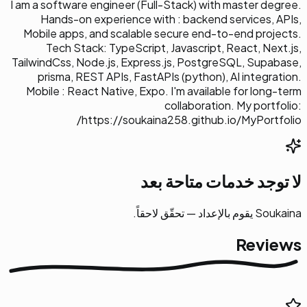
I am a software engineer (Full-Stack) with master degree.
Hands-on experience with : backend services, APIs,
Mobile apps, and scalable secure end-to-end projects.
Tech Stack: TypeScript, Javascript, React, Next.js,
TailwindCss, Node.js, Express.js, PostgreSQL, Supabase,
prisma, REST APIs, FastAPIs (python), AI integration.
Mobile : React Native, Expo. I'm available for long-term
collaboration. My portfolio:
https://soukaina258.github.io/MyPortfolio/
لا توجد خدمات متاحة بعد
Soukaina يقوم بالإعداد — تحقّق لاحقاً.
Reviews