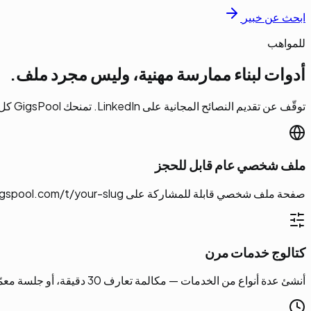
ابحث عن خبير
للمواهب
أدوات لبناء ممارسة مهنية، وليس مجرد ملف.
توقّف عن تقديم النصائح المجانية على LinkedIn. تمنحك GigsPool كل ما تحتاجه لتحويل خبرتك إلى دخل والنمو وفق جدولك.
ملف شخصي عام قابل للحجز
صفحة ملف شخصي قابلة للمشاركة على gigspool.com/t/your-slug. اربطها من سيرتك أو نشرتك أو أي مكان يجدك فيه العملاء بالفعل.
كتالوج خدمات مرن
أنشئ عدة أنواع من الخدمات — مكالمة تعارف 30 دقيقة، أو جلسة معمّقة 60 دقيقة، أو باقة شهرية متكرّرة. أنت تحدّد النطاق والمدة والسعر.