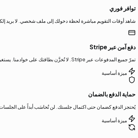
توافر فوري
شاهد أوقات التقويم مباشرة لحظة دخولك إلى ملف شخصي. لا بريد إلكت
دفع آمن عبر Stripe
تمرّ جميع المدفوعات عبر Stripe. لا تُخزَّن بطاقتك على خوادمنا. يستغرق الدفع ثوانٍ ويعمل مع جميع البطاقات الرئيسية و Apple / Google Pay.
ميزة أساسية
حماية الدفع بالضمان
يُحتجز الدفع كضمان حتى اكتمال جلستك. لن تُحاسَب أبداً على الجلسات الفائ
ميزة أساسية