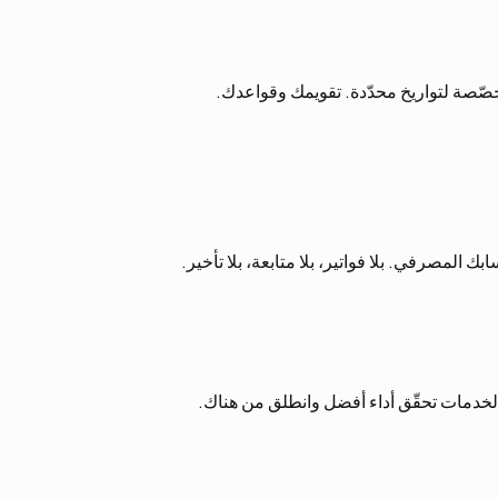
صّصة لتواريخ محدّدة. تقويمك وقواعدك.
الخدمات تحقّق أداء أفضل وانطلق من هناك.