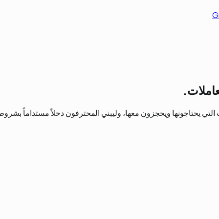
G
املات.