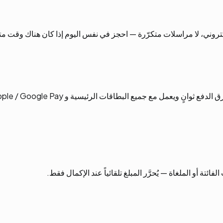
روني، لا مراسلات متكرّرة — احجز في نفس اليوم إذا كان هناك وقت مت
تة أو الملغاة — يُحرَّر المبلغ تلقائياً عند الإكمال فقط.