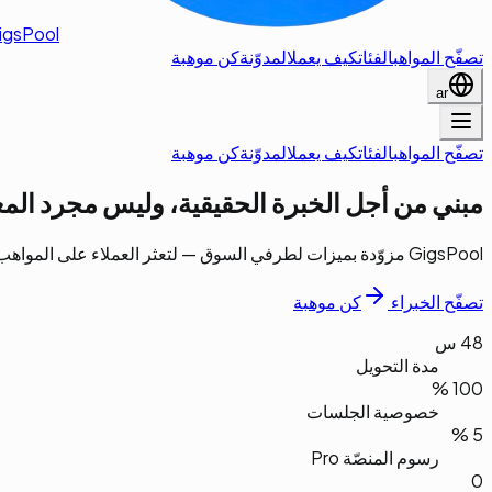
igsPool
تصفّح المواهب
الفئات
كيف يعمل
المدوّنة
كن موهبة
ar
تصفّح المواهب
الفئات
كيف يعمل
المدوّنة
كن موهبة
مبني من أجل
الخبرة الحقيقية
، وليس مجرد المع
GigsPool مزوّدة بميزات لطرفي السوق — لتعثر العملاء على المواهب التي يحتاجونها ويحجزون معها، وليبني المحترفون دخلاً مستداماً بشروطهم الخاصة.
تصفّح الخبراء
كن موهبة
48 س
مدة التحويل
100 %
خصوصية الجلسات
5 %
رسوم المنصّة Pro
0