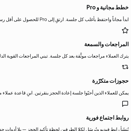
خطط مجانية و Pro
ابدأ مجاناً واحتفظ بأغلب كل جلسة. ارتقِ إلى Pro للحصول على أقل رسوم منصّة (فقط 5 %) وأولوية في نتائج البحث.
المراجعات والسمعة
يترك العملاء مراجعات موثَّقة بعد كل جلسة. تبني المراجعات القوية الد
حجوزات متكرّرة
يمكن للعملاء الذين أحبّوا جلسة إعادة الحجز بنقرتين. ابنِ قاعدة عملاء
روابط اجتماع فورية
يُنشَأ رابط فيديو ويُرسَل لكلا الطرفين لحظة تأكيد الحجز — بلا أدوات ج